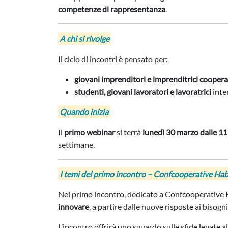
competenze di rappresentanza
.
A chi si rivolge
Il ciclo di incontri è pensato per:
giovani imprenditori e imprenditrici coopera
studenti, giovani lavoratori e lavoratrici
inte
Quando inizia
Il
primo webinar
si terrà
lunedì 30 marzo dalle 11
settimane.
I temi del primo incontro – Confcooperative Hab
Nel primo incontro, dedicato a
Confcooperative 
innovare
, a partire dalle nuove risposte ai bisogni
L’incontro offrirà uno sguardo sulle sfide legate al