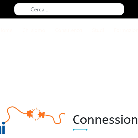
Cerca:
Home
Chi siamo
Consulenza
Studi
Formazio
Connession