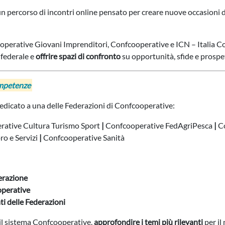
 un percorso di incontri online pensato per creare nuove occasioni d
cooperative Giovani Imprenditori, Confcooperative e ICN – Italia C
nfederale e
offrire spazi di confronto
su opportunità, sfide e prosp
ompetenze
edicato a una delle Federazioni di Confcooperative:
rative Cultura Turismo Sport
|
Confcooperative FedAgriPesca
|
Co
o e Servizi
|
Confcooperative Sanità
perazione
operative
i delle Federazioni
il sistema Confcooperative,
approfondire i temi più rilevanti
per il