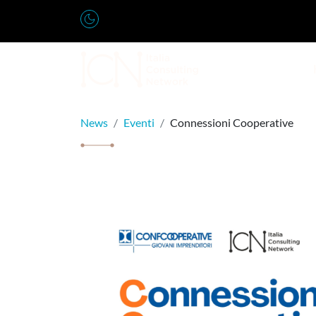
Vai al contenuto
Navigazione principale
News
Eventi
Connessioni Cooperative