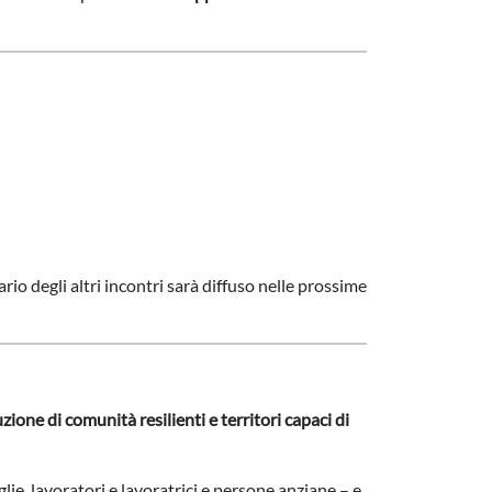
ario degli altri incontri sarà diffuso nelle prossime
ione di comunità resilienti e territori capaci di
lie, lavoratori e lavoratrici e persone anziane – e