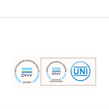
© 2026 ICN Italia Consulting Network - C.F./P.IVA 04188210373