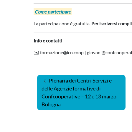
Come partecipare
La partecipazione è gratuita.
Per iscriversi compi
Info e contatti
✉️
formazione@icn.coop
|
giovani@confcooperati
Navigazione articoli
Plenaria dei Centri Servizi e
delle Agenzie formative di
Confcooperative – 12 e 13 marzo,
Bologna