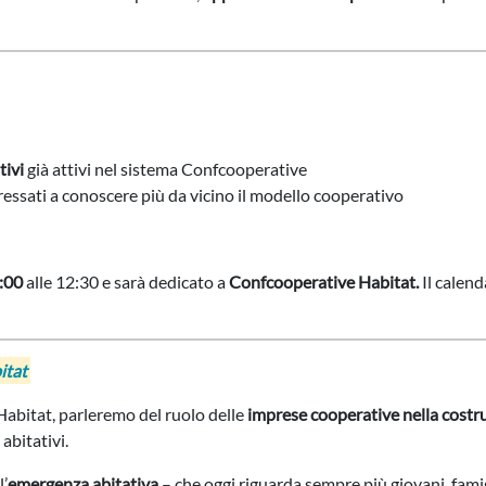
tivi
già attivi nel sistema Confcooperative
ressati a conoscere più da vicino il modello cooperativo
:00
alle 12:30 e sarà dedicato a
Confcooperative Habitat.
Il calend
itat
Habitat
, parleremo del ruolo delle
imprese cooperative nella costruz
 abitativi.
l’
emergenza abitativa
– che oggi riguarda sempre più giovani, famig