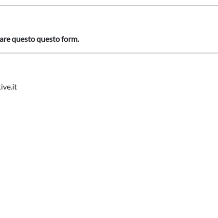
lare questo
questo form
.
ve.it