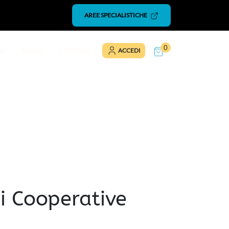
AREE SPECIALISTICHE
0
ne
News
Contatti
ACCEDI
i Cooperative