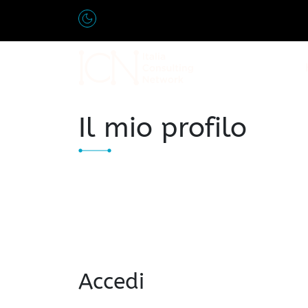
Vai al contenuto
Navigazione principale
Il mio profilo
Accedi