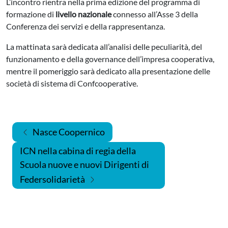
L’incontro rientra nella prima edizione del programma di
formazione di
livello nazionale
connesso all’Asse 3 della
Conferenza dei servizi e della rappresentanza.
La mattinata sarà dedicata all’analisi delle peculiarità, del
funzionamento e della governance dell’impresa cooperativa,
mentre il pomeriggio sarà dedicato alla presentazione delle
società di sistema di Confcooperative.
Navigazione articoli
Nasce Coopernico
ICN nella cabina di regia della
Scuola nuove e nuovi Dirigenti di
Federsolidarietà