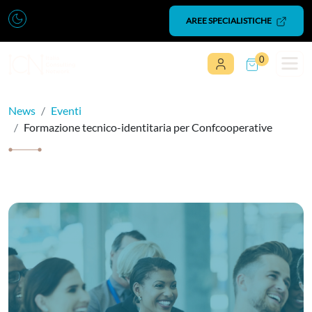
Vai al contenuto
AREE SPECIALISTICHE
0
Navigazione principale
News
Eventi
Formazione tecnico-identitaria per Confcooperative