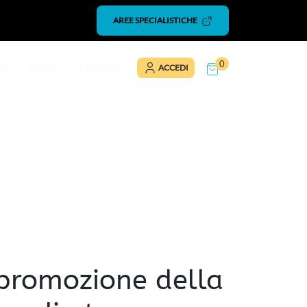
AREE SPECIALISTICHE
0
ne
News
Contatti
ACCEDI
 promozione della