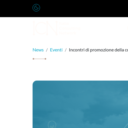
Vai al contenuto
Navigazione principale
News
Eventi
Incontri di promozione della 