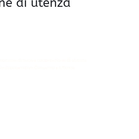
ne di utenza
omozione di nuova cooperazione di utenza
 Confcooperative Consumo e Utenza.