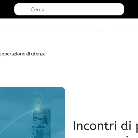
Cerca:
Home
Chi siamo
Consulenza
Studi
Formazio
cooperazione di utenza
Incontri di