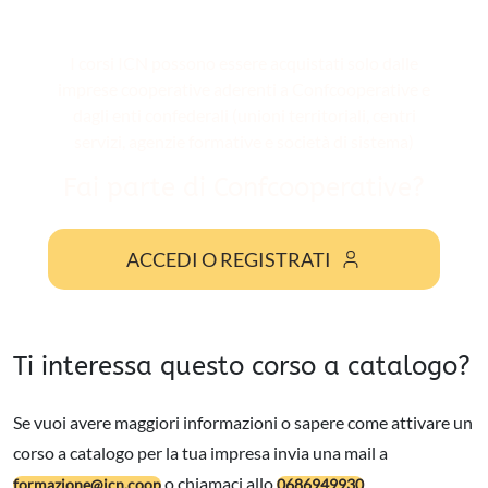
I corsi ICN possono essere acquistati solo dalle
imprese cooperative aderenti a Confcooperative e
dagli enti confederali (unioni territoriali, centri
servizi, agenzie formative e società di sistema)
Fai parte di Confcooperative?
ACCEDI O REGISTRATI
Ti interessa questo corso a catalogo?
Se vuoi avere maggiori informazioni o sapere come attivare un
corso a catalogo per la tua impresa invia una mail a
o chiamaci allo
formazione@icn.coop
0686949930