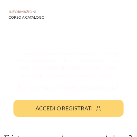
INFORMAZIONI
CORSO A CATALOGO
I corsi ICN possono essere acquistati solo dalle
imprese cooperative aderenti a Confcooperative e
dagli enti confederali (unioni territoriali, centri
servizi, agenzie formative e società di sistema)
Fai parte di Confcooperative?
ACCEDI O REGISTRATI