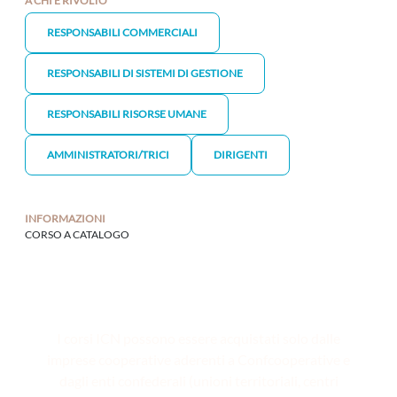
A CHI È RIVOLTO
RESPONSABILI COMMERCIALI
RESPONSABILI DI SISTEMI DI GESTIONE
RESPONSABILI RISORSE UMANE
AMMINISTRATORI/TRICI
DIRIGENTI
INFORMAZIONI
CORSO A CATALOGO
I corsi ICN possono essere acquistati solo dalle
imprese cooperative aderenti a Confcooperative e
dagli enti confederali (unioni territoriali, centri