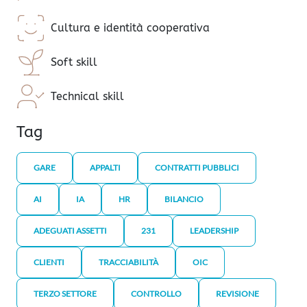
Cultura e identità cooperativa
Soft skill
Technical skill
Tag
GARE
APPALTI
CONTRATTI PUBBLICI
AI
IA
HR
BILANCIO
ADEGUATI ASSETTI
231
LEADERSHIP
CLIENTI
TRACCIABILITÀ
OIC
TERZO SETTORE
CONTROLLO
REVISIONE