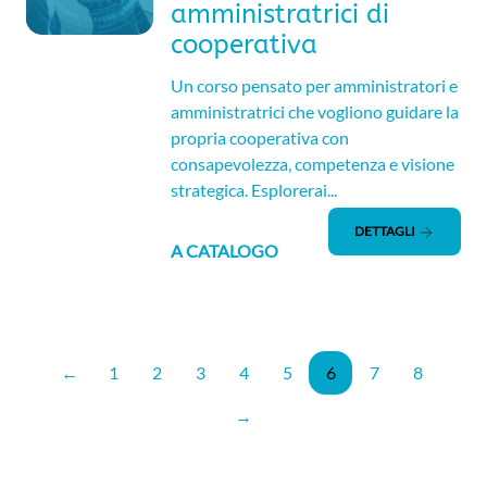
amministratrici di
cooperativa
Un corso pensato per amministratori e
amministratrici che vogliono guidare la
propria cooperativa con
consapevolezza, competenza e visione
strategica. Esplorerai...
DETTAGLI
A CATALOGO
←
1
2
3
4
5
6
7
8
→