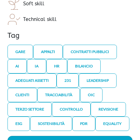
Soft skill
Technical skill
Tag
GARE
APPALTI
CONTRATTI PUBBLICI
AI
IA
HR
BILANCIO
ADEGUATI ASSETTI
231
LEADERSHIP
CLIENTI
TRACCIABILITÀ
OIC
TERZO SETTORE
CONTROLLO
REVISIONE
ESG
SOSTENIBILITÀ
PDR
EQUALITY