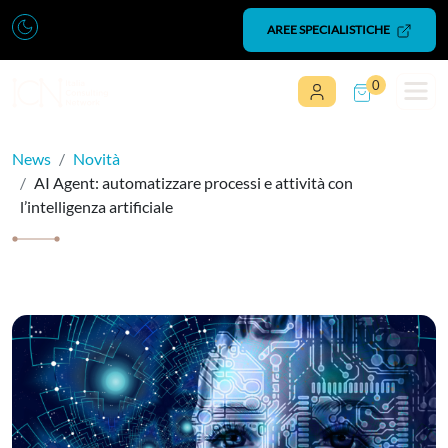
Vai al contenuto
AREE SPECIALISTICHE
0
Navigazione principale
News
Novità
AI Agent: automatizzare processi e attività con
l’intelligenza artificiale