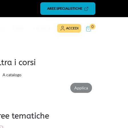
AREE SPECIALISTICHE
0
ne
News
Contatti
ACCEDI
ltra i corsi
A catalogo
Applica filtro attributo
Applica
ree tematiche