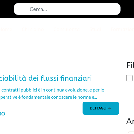
Cerca:
Home
Chi siamo
Consulenza
Studi
Formazio
Fi
iabilità dei flussi finanziari
i contratti pubblici è in continua evoluzione, e per le
perative è fondamentale conoscere le norme e...
DETTAGLI
GO
A