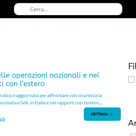
Cerca:
Home
Chi siamo
Consulenza
Studi
Formazio
Fi
elle operazioni nazionali e nei
i con l’estero
atica e aggiornata per affrontare con sicurezza la
rmativa IVA, in Italia e nei rapporti con l’estero....
DETTAGLI
GO
A