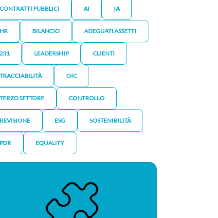
CONTRATTI PUBBLICI
AI
IA
HR
BILANCIO
ADEGUATI ASSETTI
231
LEADERSHIP
CLIENTI
TRACCIABILITÀ
OIC
TERZO SETTORE
CONTROLLO
REVISIONE
ESG
SOSTENIBILITÀ
PDR
EQUALITY