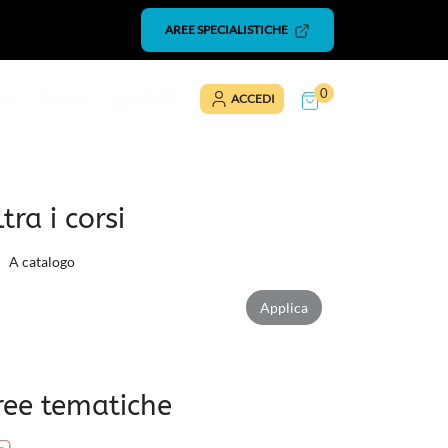
AREE SPECIALISTICHE
0
ne
News
Contatti
ACCEDI
ltra i corsi
A catalogo
Applica filtro attributo
Applica
ree tematiche